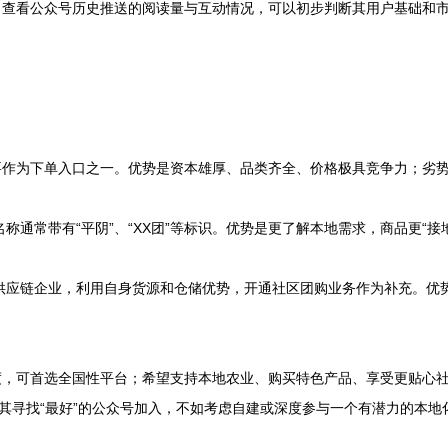
、查看公众号历史推送的阅读量与互动情况，可以初步判断其用户基础和
要作为下单入口之一。优势是资本雄厚、品类齐全、价格极具竞争力；劣
称通常带有“平阴”、“XX团”等标识。优势是更了解本地需求，商品更“
。
供应链企业，利用自身货源和仓储优势，开通社区团购业务作为补充。优
度，可首选全国性平台；希望支持本地农业、购买特色产品、享受更贴心
与其寻找“最好”的公众号加入，不如考虑自建或深度参与一个有潜力的本