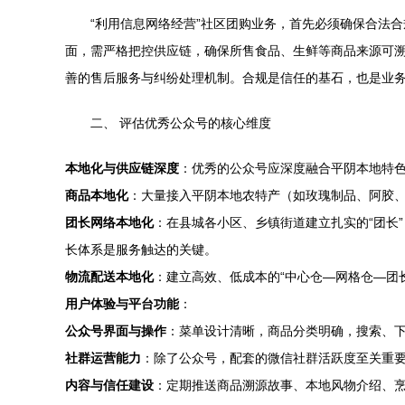
“利用信息网络经营”社区团购业务，首先必须确保合法
面，需严格把控供应链，确保所售食品、生鲜等商品来源可
善的售后服务与纠纷处理机制。合规是信任的基石，也是业
二、 评估优秀公众号的核心维度
本地化与供应链深度
：优秀的公众号应深度融合平阴本地特
商品本地化
：大量接入平阴本地农特产（如玫瑰制品、阿胶
团长网络本地化
：在县城各小区、乡镇街道建立扎实的“团长
长体系是服务触达的关键。
物流配送本地化
：建立高效、低成本的“中心仓—网格仓—团
用户体验与平台功能
：
公众号界面与操作
：菜单设计清晰，商品分类明确，搜索、
社群运营能力
：除了公众号，配套的微信社群活跃度至关重
内容与信任建设
：定期推送商品溯源故事、本地风物介绍、