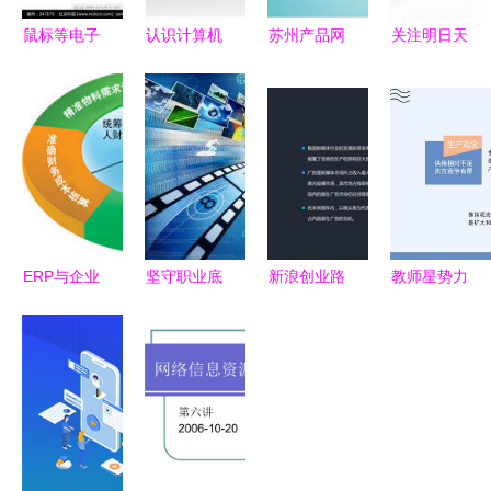
鼠标等电子
认识计算机
苏州产品网
关注明日天
产品销售公
网络 信息
站营销新公
气 都匀一
司网站版面
网络经营的
司的信息网
企业被罚款
设计指南
精要之道
络经营策略
50000元，
融合韩国商
与实践
这些事千万
业模板与信
做不得——
息网络经营
别让信息网
合规要点
络成了违法
ERP与企业
坚守职业底
新浪创业路
教师星势力
经营的“遮
信息化
线 互联网
演NO.229
∣刘峥 网络
阳伞”
从业人员不
微头条的创
营销是现代
得从事有偿
业机遇与启
企业制胜的
新闻活动
示
利剑和法宝